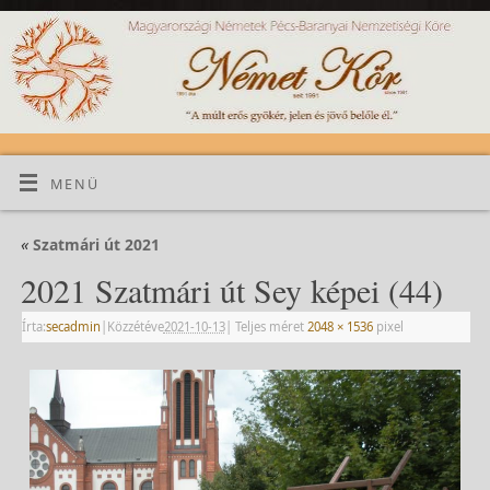
MENÜ
«
Szatmári út 2021
2021 Szatmári út Sey képei (44)
Írta:
secadmin
|
Közzétéve
2021-10-13
|
Teljes méret
2048 × 1536
pixel