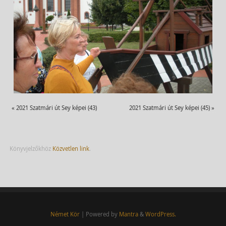
«
2021 Szatmári út Sey képei (43)
2021 Szatmári út Sey képei (45)
»
Könyvjelzőkhöz
Közvetlen link
.
Német Kör
| Powered by
Mantra
&
WordPress.