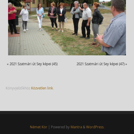
«
2021 Szatmári út Sey képei (45)
2021 Szatmári út Sey képei (47)
»
Könyvjelzőkhöz
Közvetlen link
.
Német Kör
| Powered by
Mantra
&
WordPress.