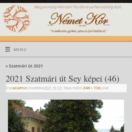
MENÜ
«
Szatmári út 2021
2021 Szatmári út Sey képei (46)
Írta:
secadmin
|
Közzétéve
2021-10-13
|
Teljes méret
2048 × 1536
pixel