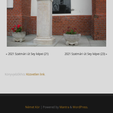
«
2021 Szatmári út Sey képei (21)
2021 Szatmári út Sey képei (23)
»
Könyvjelzőkhöz
Közvetlen link
.
Német Kör
| Powered by
Mantra
&
WordPress.