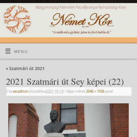
MENÜ
«
Szatmári út 2021
2021 Szatmári út Sey képei (22)
Írta:
secadmin
|
Közzétéve
2021-10-13
|
Teljes méret
2048 × 1536
pixel