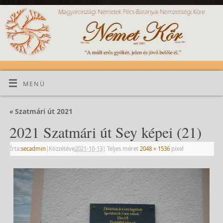
MENÜ
«
Szatmári út 2021
2021 Szatmári út Sey képei (21)
Írta:
secadmin
|
Közzétéve
2021-10-13
|
Teljes méret
2048 × 1536
pixel