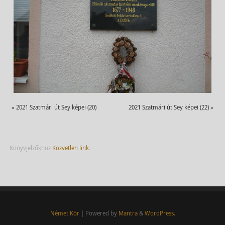
«
2021 Szatmári út Sey képei (20)
2021 Szatmári út Sey képei (22)
»
Könyvjelzőkhöz
Közvetlen link
.
Német Kör
| Powered by
Mantra
&
WordPress.