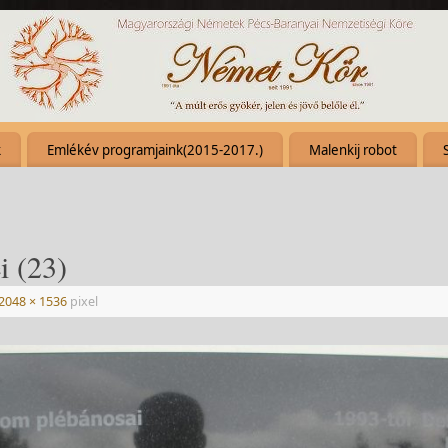
k
Emlékév programjaink(2015-2017.)
Malenkij robot
i (23)
2048 × 1536
pixel