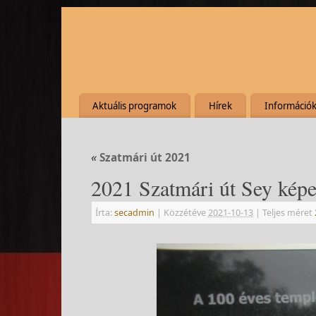
Aktuális programok
Hírek
Információ
«
Szatmári út 2021
2021 Szatmári út Sey képe
Írta:
secadmin
|
Közzétéve
2021-10-13
|
Teljes méret