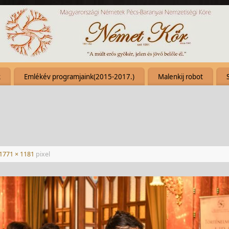
k
Emlékév programjaink(2015-2017.)
Malenkij robot
1771 × 1181
pixel