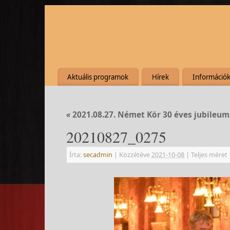
Aktuális programok
Hírek
Információ
«
2021.08.27. Német Kör 30 éves jubileum
20210827_0275
Írta:
secadmin
|
Közzétéve
2021-10-08
|
Teljes méret