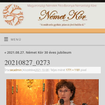
MENÜ
«
2021.08.27. Német Kör 30 éves jubileum
20210827_0273
Írta:
secadmin
|
Közzétéve
2021-10-08
|
Teljes méret
1771 × 1181
pixel