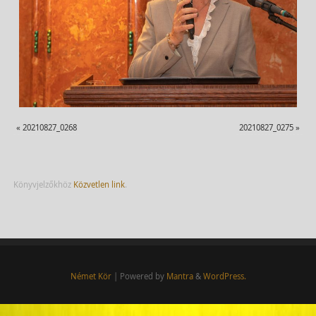
«
20210827_0268
20210827_0275
»
Könyvjelzőkhöz
Közvetlen link
.
Német Kör
| Powered by
Mantra
&
WordPress.