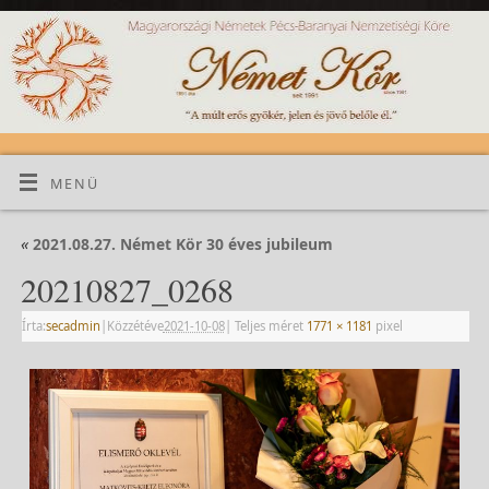
MENÜ
«
2021.08.27. Német Kör 30 éves jubileum
20210827_0268
Írta:
secadmin
|
Közzétéve
2021-10-08
|
Teljes méret
1771 × 1181
pixel