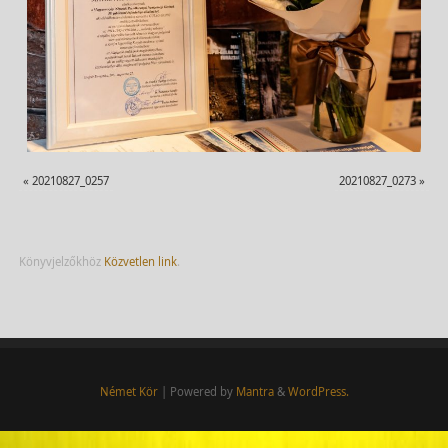
«
20210827_0257
20210827_0273
»
Könyvjelzőkhöz
Közvetlen link
.
Német Kör
| Powered by
Mantra
&
WordPress.