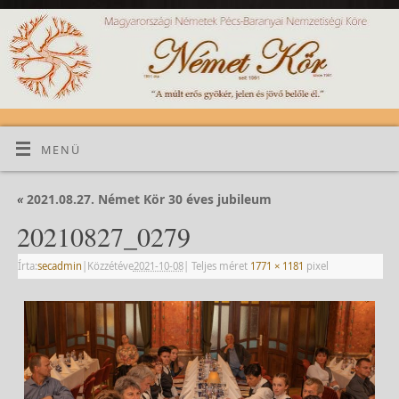
MENÜ
«
2021.08.27. Német Kör 30 éves jubileum
20210827_0279
Írta:
secadmin
|
Közzétéve
2021-10-08
|
Teljes méret
1771 × 1181
pixel