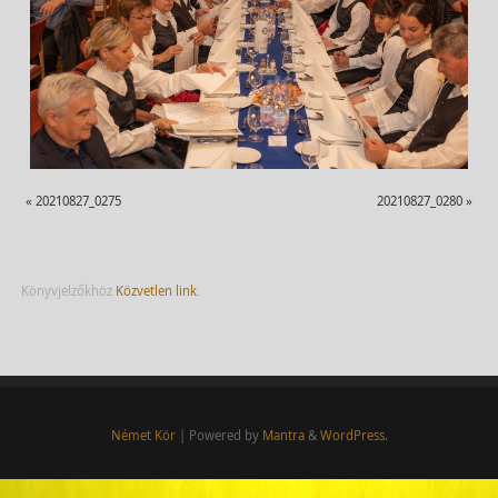
«
20210827_0275
20210827_0280
»
Könyvjelzőkhöz
Közvetlen link
.
Német Kör
| Powered by
Mantra
&
WordPress.