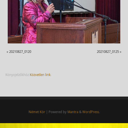
«
20210827_0120
20210827_0125
»
Könyvjelzőkhöz
Közvetlen link
.
Német Kör
| Powered by
Mantra
&
WordPress.