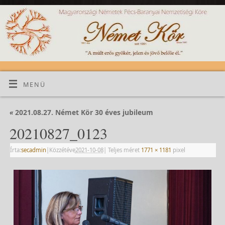
MENÜ
«
2021.08.27. Német Kör 30 éves jubileum
20210827_0123
Írta:
secadmin
|
Közzétéve
2021-10-08
|
Teljes méret
1771 × 1181
pixel