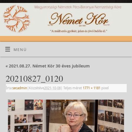
MENÜ
«
2021.08.27. Német Kör 30 éves jubileum
20210827_0120
Írta:
secadmin
|
Közzétéve
2021-10-08
|
Teljes méret
1771 × 1181
pixel