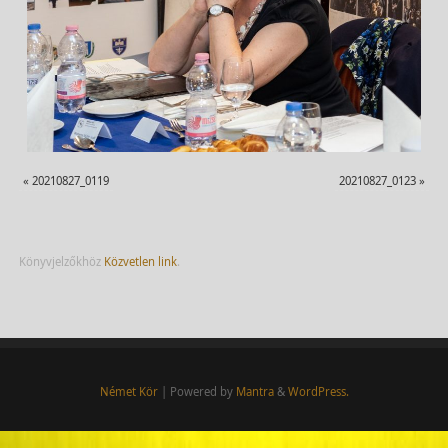
«
20210827_0119
20210827_0123
»
Könyvjelzőkhöz
Közvetlen link
.
Német Kör
| Powered by
Mantra
&
WordPress.