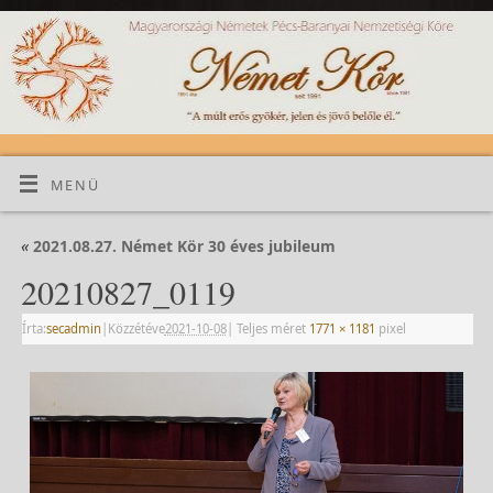
MENÜ
«
2021.08.27. Német Kör 30 éves jubileum
20210827_0119
Írta:
secadmin
|
Közzétéve
2021-10-08
|
Teljes méret
1771 × 1181
pixel