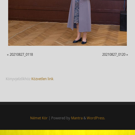
«
20210827_0118
20210827_0120
»
Könyvjelzőkhöz
Közvetlen link
.
Német Kör
| Powered by
Mantra
&
WordPress.