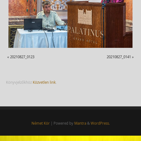
«
20210827_0123
20210827_0141
»
Könyvjelzőkhöz
Közvetlen link
.
Német Kör
| Powered by
Mantra
&
WordPress.