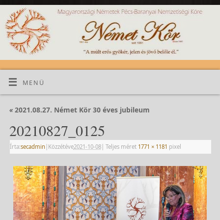
MENÜ
«
2021.08.27. Német Kör 30 éves jubileum
20210827_0125
Írta:
secadmin
|
Közzétéve
2021-10-08
|
Teljes méret
1771 × 1181
pixel