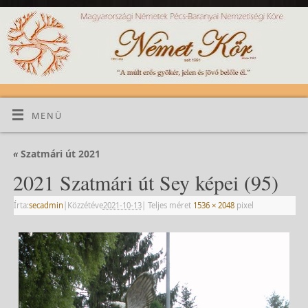
MENÜ
«
Szatmári út 2021
2021 Szatmári út Sey képei (95)
Írta:
secadmin
|
Közzétéve
2021-10-13
|
Teljes méret
1536 × 2048
pixel