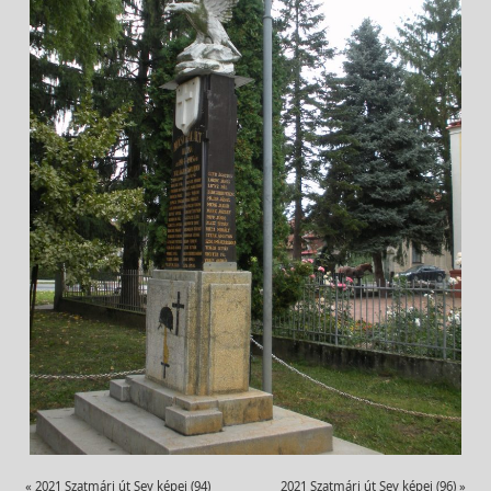
«
2021 Szatmári út Sey képei (94)
2021 Szatmári út Sey képei (96)
»