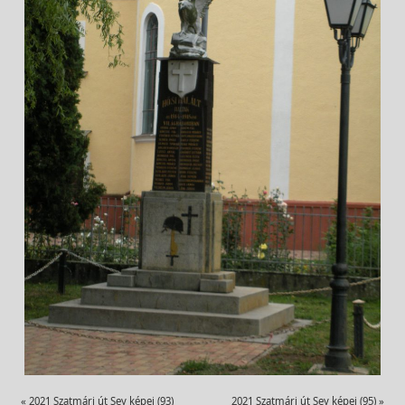
«
2021 Szatmári út Sey képei (93)
2021 Szatmári út Sey képei (95)
»