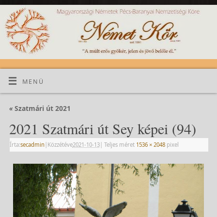
MENÜ
«
Szatmári út 2021
2021 Szatmári út Sey képei (94)
Írta:
secadmin
|
Közzétéve
2021-10-13
|
Teljes méret
1536 × 2048
pixel