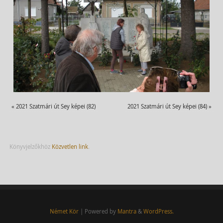
«
2021 Szatmári út Sey képei (82)
2021 Szatmári út Sey képei (84)
»
Könyvjelzőkhöz
Közvetlen link
.
Német Kör
| Powered by
Mantra
&
WordPress.