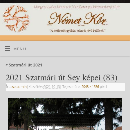
MENÜ
«
Szatmári út 2021
2021 Szatmári út Sey képei (83)
Írta:
secadmin
|
Közzétéve
2021-10-13
|
Teljes méret
2048 × 1536
pixel