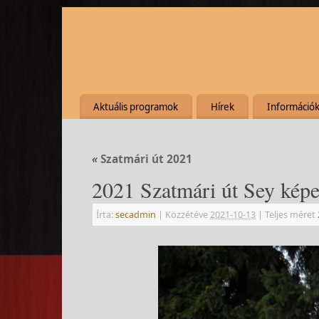
Aktuális programok
Hírek
Információ
«
Szatmári út 2021
2021 Szatmári út Sey képe
Írta:
secadmin
|
Közzétéve
2021-10-13
|
Teljes méret