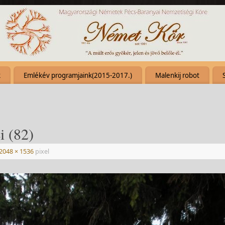
k
Emlékév programjaink(2015-2017.)
Malenkij robot
i (82)
2048 × 1536
pixel