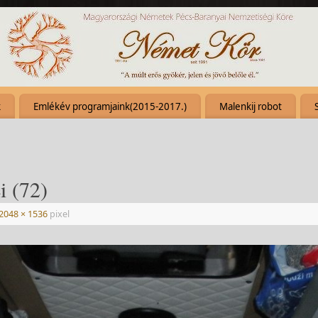
k
Emlékév programjaink(2015-2017.)
Malenkij robot
i (72)
2048 × 1536
pixel