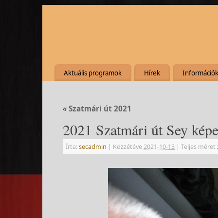
Aktuális programok
Hírek
Információ
«
Szatmári út 2021
2021 Szatmári út Sey képe
Írta:
secadmin
|
Közzétéve
2021-10-13
|
Teljes méret