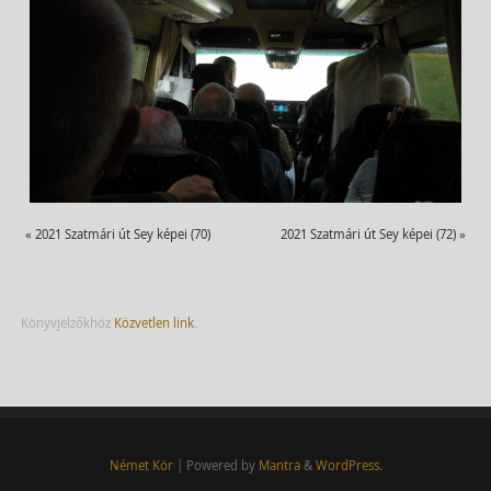
«
2021 Szatmári út Sey képei (70)
2021 Szatmári út Sey képei (72)
»
Könyvjelzőkhöz
Közvetlen link
.
Német Kör
| Powered by
Mantra
&
WordPress.