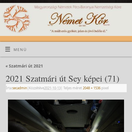
MENÜ
«
Szatmári út 2021
2021 Szatmári út Sey képei (71)
Írta:
secadmin
|
Közzétéve
2021-10-13
|
Teljes méret
2048 × 1536
pixel