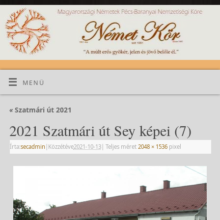
MENÜ
«
Szatmári út 2021
2021 Szatmári út Sey képei (7)
Írta:
secadmin
|
Közzétéve
2021-10-13
|
Teljes méret
2048 × 1536
pixel