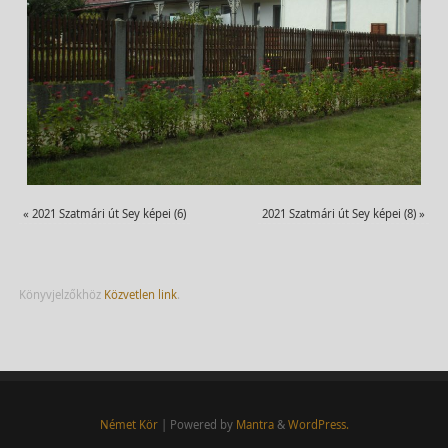
«
2021 Szatmári út Sey képei (6)
2021 Szatmári út Sey képei (8)
»
Könyvjelzőkhöz
Közvetlen link
.
Német Kör
| Powered by
Mantra
&
WordPress.