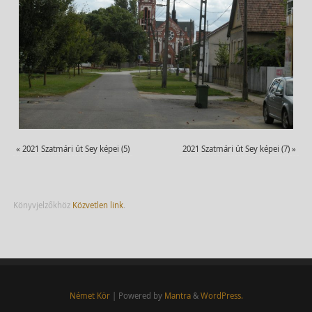
«
2021 Szatmári út Sey képei (5)
2021 Szatmári út Sey képei (7)
»
Könyvjelzőkhöz
Közvetlen link
.
Német Kör
| Powered by
Mantra
&
WordPress.