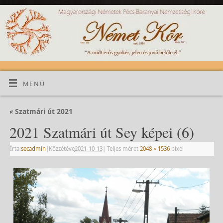
MENÜ
«
Szatmári út 2021
2021 Szatmári út Sey képei (6)
Írta:
secadmin
|
Közzétéve
2021-10-13
|
Teljes méret
2048 × 1536
pixel