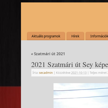
Aktuális programok
Hírek
Információ
«
Szatmári út 2021
2021 Szatmári út Sey képe
Írta:
secadmin
|
Közzétéve
2021-10-13
|
Teljes méret