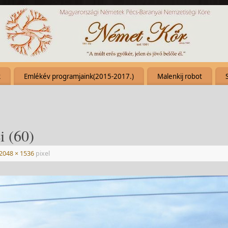
k
Emlékév programjaink(2015-2017.)
Malenkij robot
i (60)
2048 × 1536
pixel