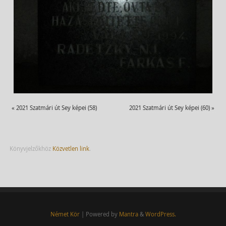
«
2021 Szatmári út Sey képei (58)
2021 Szatmári út Sey képei (60)
»
Könyvjelzőkhöz
Közvetlen link
.
Német Kör
| Powered by
Mantra
&
WordPress.