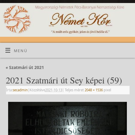
MENÜ
«
Szatmári út 2021
2021 Szatmári út Sey képei (59)
Írta:
secadmin
|
Közzétéve
2021-10-13
|
Teljes méret
2048 × 1536
pixel