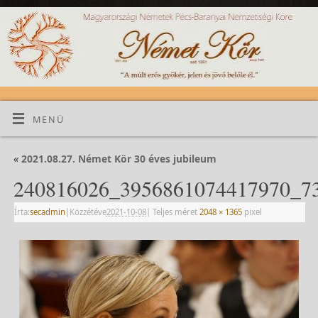
MENÜ
«
2021.08.27. Német Kör 30 éves jubileum
240816026_3956861074417970_7
Írta:
secadmin
|
Közzétéve
2021-10-08
|
Teljes méret
2048 × 1365
pixel