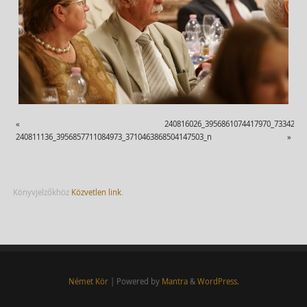
«
240816026_3956861074417970_7334202
240811136_3956857711084973_3710463868504147503_n
»
Könyvjelzőkhöz
Közvetlen link
.
Német Kör
| Powered by
Mantra
&
WordPress.