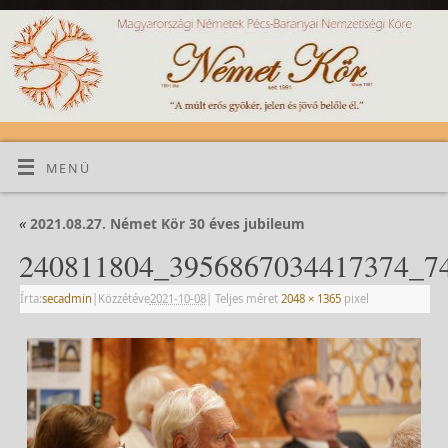
MENÜ
«
2021.08.27. Német Kör 30 éves jubileum
240811804_3956867034417374_7
Írta:
secadmin
|
Közzétéve
2021-10-08
|
Teljes méret
2048 × 1365
pixel