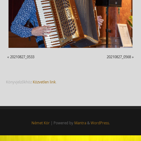
«
20210827_0533
20210827_0568
»
Könyvjelzőkhöz
Közvetlen link
.
Német Kör
| Powered by
Mantra
&
WordPress.