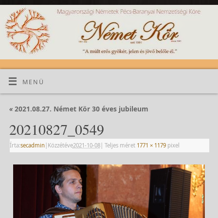
MENÜ
«
2021.08.27. Német Kör 30 éves jubileum
20210827_0549
Írta:
secadmin
|
Közzétéve
2021-10-08
|
Teljes méret
1771 × 1179
pixel