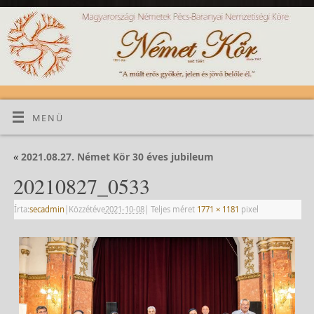
MENÜ
«
2021.08.27. Német Kör 30 éves jubileum
20210827_0533
Írta:
secadmin
|
Közzétéve
2021-10-08
|
Teljes méret
1771 × 1181
pixel