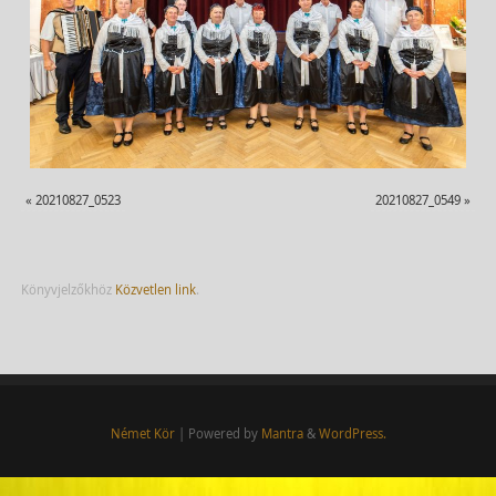
«
20210827_0523
20210827_0549
»
Könyvjelzőkhöz
Közvetlen link
.
Német Kör
| Powered by
Mantra
&
WordPress.