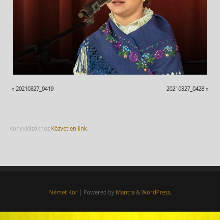
«
20210827_0419
20210827_0428
»
Könyvjelzőkhöz
Közvetlen link
.
Német Kör
| Powered by
Mantra
&
WordPress.