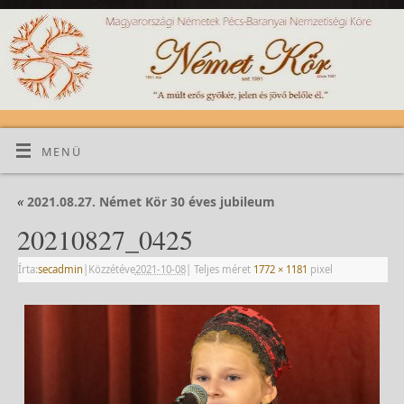
MENÜ
«
2021.08.27. Német Kör 30 éves jubileum
20210827_0425
Írta:
secadmin
|
Közzétéve
2021-10-08
|
Teljes méret
1772 × 1181
pixel