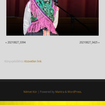
«
20210827_0394
20210827_0425
»
Könyvjelzőkhöz
Közvetlen link
.
Német Kör
| Powered by
Mantra
&
WordPress.