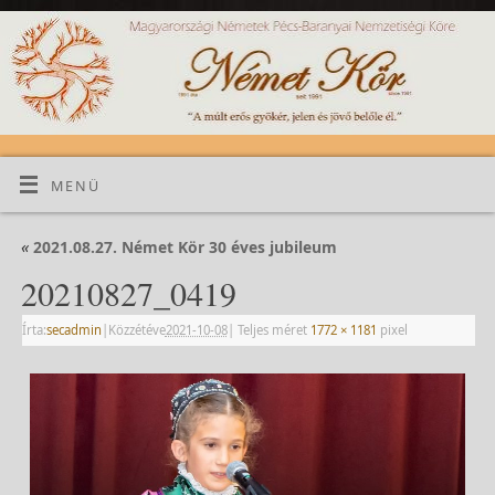
MENÜ
«
2021.08.27. Német Kör 30 éves jubileum
20210827_0419
Írta:
secadmin
|
Közzétéve
2021-10-08
|
Teljes méret
1772 × 1181
pixel