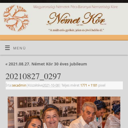
MENÜ
«
2021.08.27. Német Kör 30 éves jubileum
20210827_0297
Írta:
secadmin
|
Közzétéve
2021-10-08
|
Teljes méret
1771 × 1181
pixel