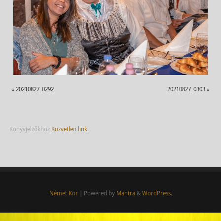
«
20210827_0292
20210827_0303
»
Könyvjelzőkhöz
Közvetlen link
.
Német Kör
| Powered by
Mantra
&
WordPress.