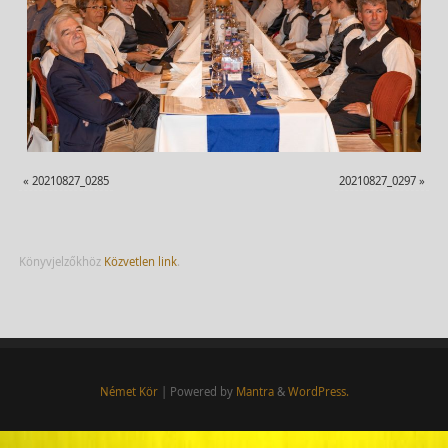
«
20210827_0285
20210827_0297
»
Könyvjelzőkhöz
Közvetlen link
.
Német Kör
| Powered by
Mantra
&
WordPress.