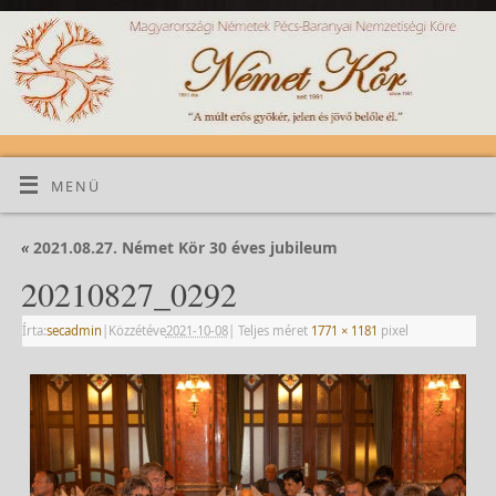
MENÜ
«
2021.08.27. Német Kör 30 éves jubileum
20210827_0292
Írta:
secadmin
|
Közzétéve
2021-10-08
|
Teljes méret
1771 × 1181
pixel