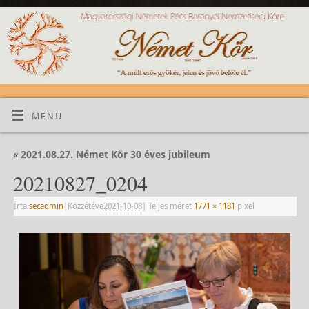
MENÜ
«
2021.08.27. Német Kör 30 éves jubileum
20210827_0204
Írta:
secadmin
|
Közzétéve
2021-10-08
|
Teljes méret
1771 × 1181
pixel