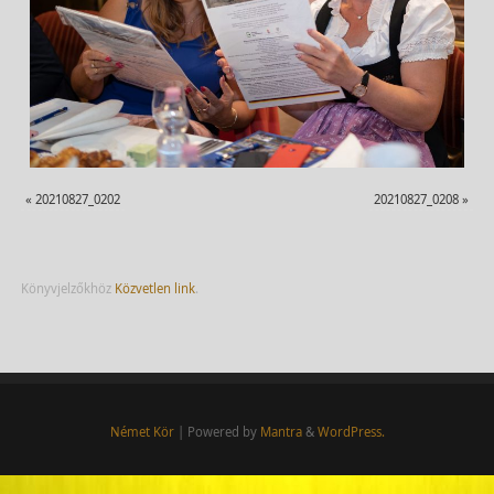
«
20210827_0202
20210827_0208
»
Könyvjelzőkhöz
Közvetlen link
.
Német Kör
| Powered by
Mantra
&
WordPress.