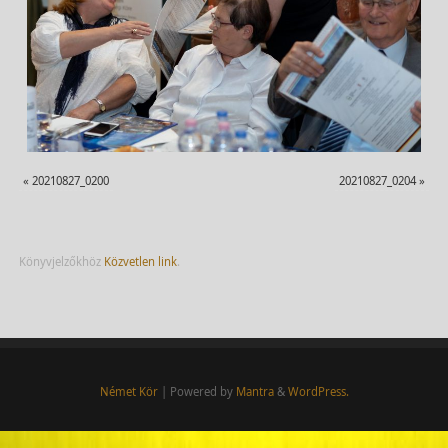
«
20210827_0200
20210827_0204
»
Könyvjelzőkhöz
Közvetlen link
.
Német Kör
| Powered by
Mantra
&
WordPress.