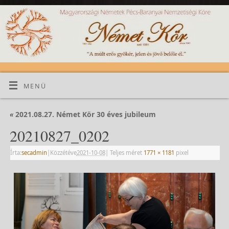
MENÜ
«
2021.08.27. Német Kör 30 éves jubileum
20210827_0202
Írta:
secadmin
|
Közzétéve
2021-10-08
|
Teljes méret
1771 × 1181
pixel