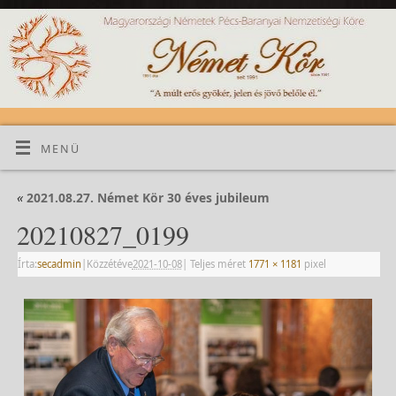
MENÜ
«
2021.08.27. Német Kör 30 éves jubileum
20210827_0199
Írta:
secadmin
|
Közzétéve
2021-10-08
|
Teljes méret
1771 × 1181
pixel