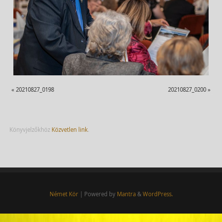
«
20210827_0198
20210827_0200
»
Könyvjelzőkhöz
Közvetlen link
.
Német Kör
| Powered by
Mantra
&
WordPress.