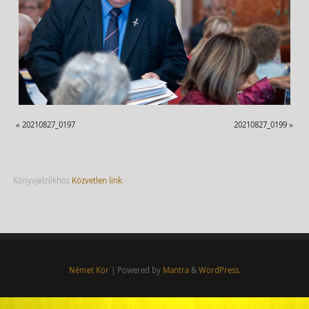
«
20210827_0197
20210827_0199
»
Könyvjelzőkhöz
Közvetlen link
.
Német Kör
| Powered by
Mantra
&
WordPress.