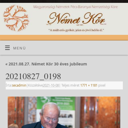
MENÜ
«
2021.08.27. Német Kör 30 éves jubileum
20210827_0198
Írta:
secadmin
|
Közzétéve
2021-10-08
|
Teljes méret
1771 × 1181
pixel