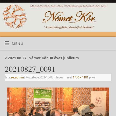
MENÜ
«
2021.08.27. Német Kör 30 éves jubileum
20210827_0091
Írta:
secadmin
|
Közzétéve
2021-10-08
|
Teljes méret
1770 × 1181
pixel