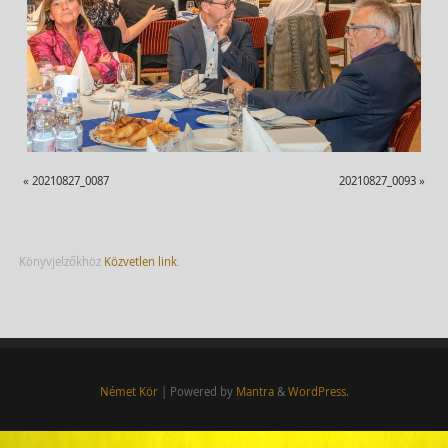
«
20210827_0087
20210827_0093
»
Könyvjelzőkhöz
Közvetlen link
.
Német Kör
| Powered by
Mantra
&
WordPress.