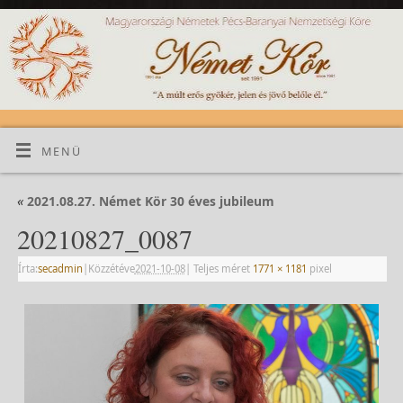
MENÜ
«
2021.08.27. Német Kör 30 éves jubileum
20210827_0087
Írta:
secadmin
|
Közzétéve
2021-10-08
|
Teljes méret
1771 × 1181
pixel