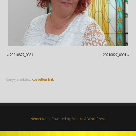
«
20210827_0081
20210827_0091
»
Könyvjelzőkhöz
Közvetlen link
.
Német Kör
| Powered by
Mantra
&
WordPress.