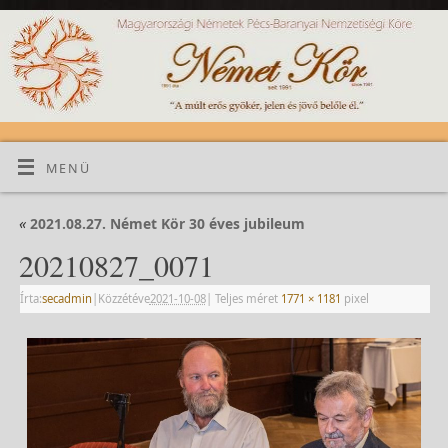
MENÜ
«
2021.08.27. Német Kör 30 éves jubileum
20210827_0071
Írta:
secadmin
|
Közzétéve
2021-10-08
|
Teljes méret
1771 × 1181
pixel