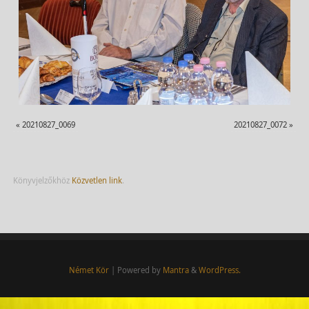
«
20210827_0069
20210827_0072
»
Könyvjelzőkhöz
Közvetlen link
.
Német Kör
| Powered by
Mantra
&
WordPress.