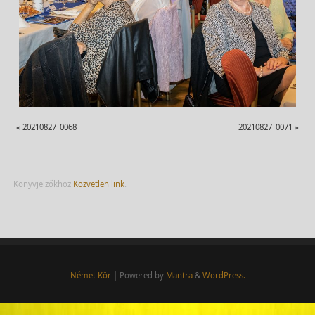
«
20210827_0068
20210827_0071
»
Könyvjelzőkhöz
Közvetlen link
.
Német Kör
| Powered by
Mantra
&
WordPress.