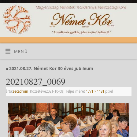
MENÜ
«
2021.08.27. Német Kör 30 éves jubileum
20210827_0069
Írta:
secadmin
|
Közzétéve
2021-10-08
|
Teljes méret
1771 × 1181
pixel