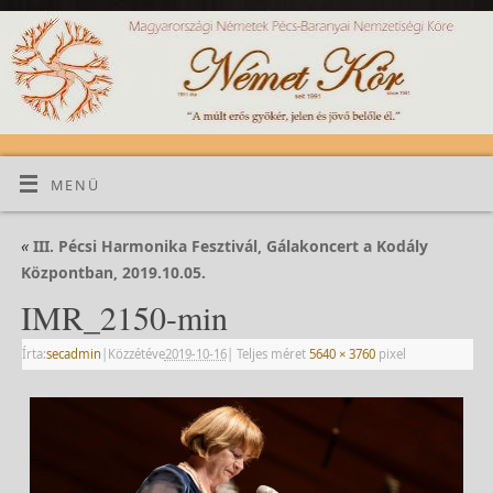
MENÜ
«
III. Pécsi Harmonika Fesztivál, Gálakoncert a Kodály
Központban, 2019.10.05.
IMR_2150-min
Írta:
secadmin
|
Közzétéve
2019-10-16
|
Teljes méret
5640 × 3760
pixel