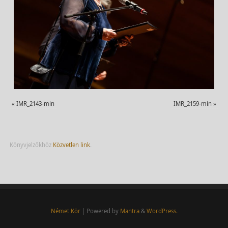
«
IMR_2143-min
IMR_2159-min
»
Könyvjelzőkhöz
Közvetlen link
.
Német Kör
| Powered by
Mantra
&
WordPress.