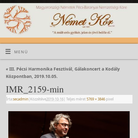
MENÜ
«
III. Pécsi Harmonika Fesztivál, Gálakoncert a Kodály
Központban, 2019.10.05.
IMR_2159-min
Írta:
secadmin
|
Közzétéve
2019-10-16
|
Teljes méret
5769 × 3846
pixel