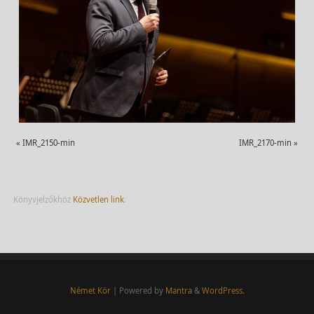
«
IMR_2150-min
IMR_2170-min
»
Könyvjelzőkhöz
Közvetlen link
.
Német Kör
| Powered by
Mantra
&
WordPress.