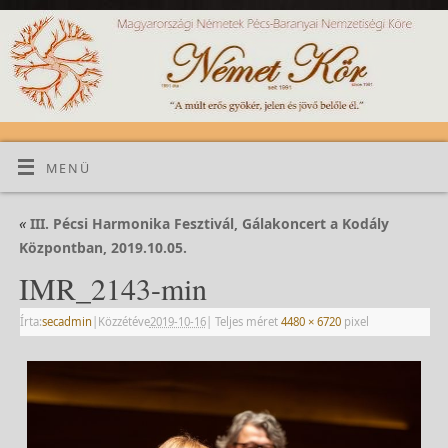
MENÜ
«
III. Pécsi Harmonika Fesztivál, Gálakoncert a Kodály
Központban, 2019.10.05.
IMR_2143-min
Írta:
secadmin
|
Közzétéve
2019-10-16
|
Teljes méret
4480 × 6720
pixel