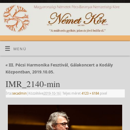
MENÜ
«
III. Pécsi Harmonika Fesztivál, Gálakoncert a Kodály
Központban, 2019.10.05.
IMR_2140-min
Írta:
secadmin
|
Közzétéve
2019-10-16
|
Teljes méret
4123 × 6184
pixel