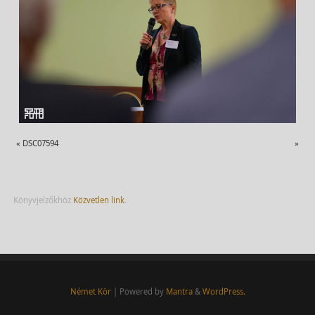
«
DSC07594
»
Könyvjelzőkhöz
Közvetlen link
.
Német Kör
| Powered by
Mantra
&
WordPress.