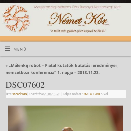
MENÜ
«
„Málenkij robot – Fiatal kutatók kutatási eredményei,
nemzetközi konferencia” 1. napja – 2018.11.23.
DSC07602
Írta:
secadmin
|
Közzétéve
2018-11-28
|
Teljes méret
1920 × 1280
pixel