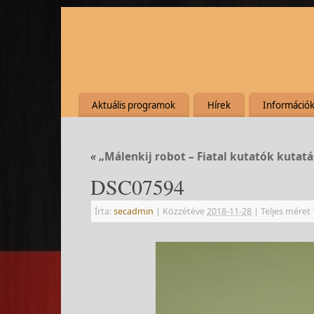
Aktuális programok
Hírek
Információ
«
„Málenkij robot – Fiatal kutatók kutatá
DSC07594
Írta:
secadmin
|
Közzétéve
2018-11-28
|
Teljes méret