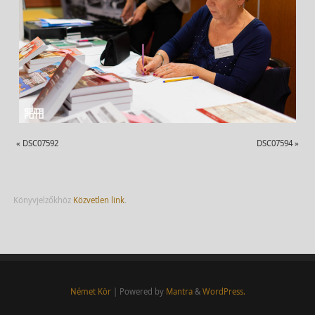
«
DSC07592
DSC07594
»
Könyvjelzőkhöz
Közvetlen link
.
Német Kör
| Powered by
Mantra
&
WordPress.