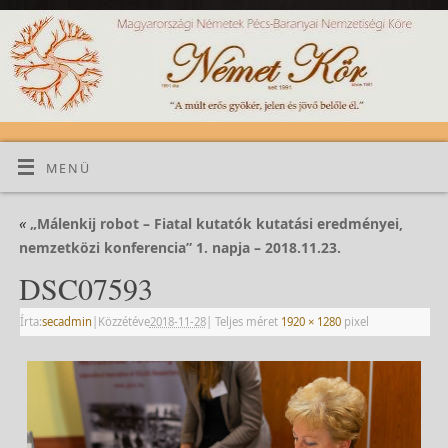
MENÜ
«
„Málenkij robot – Fiatal kutatók kutatási eredményei,
nemzetközi konferencia” 1. napja – 2018.11.23.
DSC07593
Írta:
secadmin
|
Közzétéve
2018-11-28
|
Teljes méret
1920 × 1280
pixel