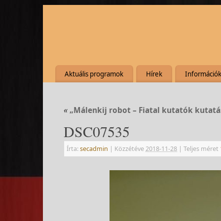
Aktuális programok
Hírek
Információ
«
„Málenkij robot – Fiatal kutatók kutatá
DSC07535
Írta:
secadmin
|
Közzétéve
2018-11-28
|
Teljes méret