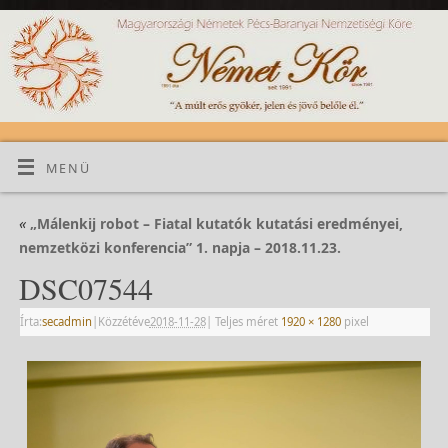
MENÜ
«
„Málenkij robot – Fiatal kutatók kutatási eredményei,
nemzetközi konferencia” 1. napja – 2018.11.23.
DSC07544
Írta:
secadmin
|
Közzétéve
2018-11-28
|
Teljes méret
1920 × 1280
pixel