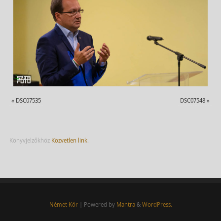
«
DSC07535
DSC07548
»
Könyvjelzőkhöz
Közvetlen link
.
Német Kör
| Powered by
Mantra
&
WordPress.