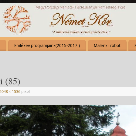
k
Emlékév programjaink(2015-2017.)
Malenkij robot
i (85)
2048 × 1536
pixel