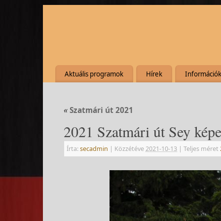
Aktuális programok
Hírek
Információ
«
Szatmári út 2021
2021 Szatmári út Sey képe
Írta:
secadmin
|
Közzétéve
2021-10-13
|
Teljes méret