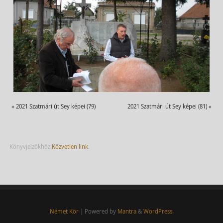
«
2021 Szatmári út Sey képei (79)
2021 Szatmári út Sey képei (81)
»
Könyvjelzőkhöz
Közvetlen link
.
Német Kör
| Powered by
Mantra
&
WordPress.