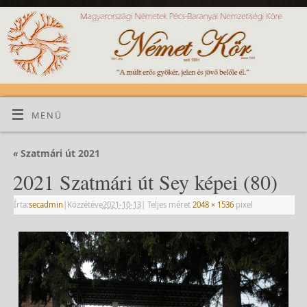
MENÜ
«
Szatmári út 2021
2021 Szatmári út Sey képei (80)
Írta:
secadmin
|
Közzétéve
2021-10-13
|
Teljes méret
2048 × 1536
pixel